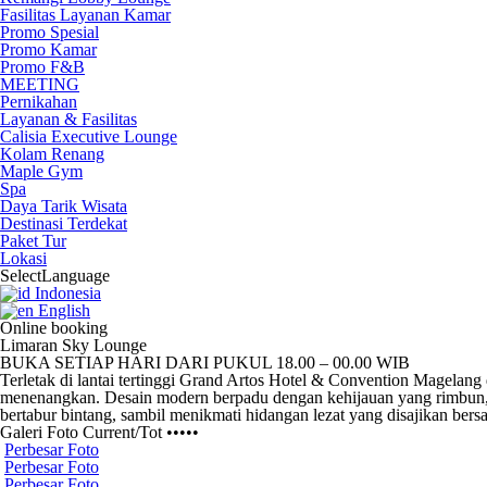
Fasilitas Layanan Kamar
Promo Spesial
Promo Kamar
Promo F&B
MEETING
Pernikahan
Layanan & Fasilitas
Calisia Executive Lounge
Kolam Renang
Maple Gym
Spa
Daya Tarik Wisata
Destinasi Terdekat
Paket Tur
Lokasi
Select
Language
Indonesia
English
Online booking
Limaran Sky Lounge
BUKA SETIAP HARI DARI PUKUL 18.00 – 00.00 WIB
Terletak di lantai tertinggi Grand Artos Hotel & Convention Magela
menenangkan. Desain modern berpadu dengan kehijauan yang rimbun, m
bertabur bintang, sambil menikmati hidangan lezat yang disajikan be
Galeri Foto
Current
/
Tot
•••••
Perbesar Foto
Perbesar Foto
Perbesar Foto