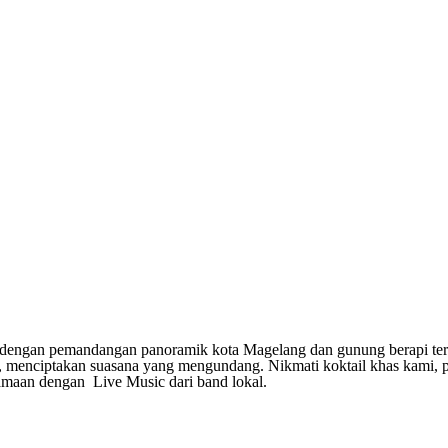
ng dengan pemandangan panoramik kota Magelang dan gunung berapi te
enciptakan suasana yang mengundang. Nikmati koktail khas kami, pil
rsamaan dengan
Live Music
dari band lokal.