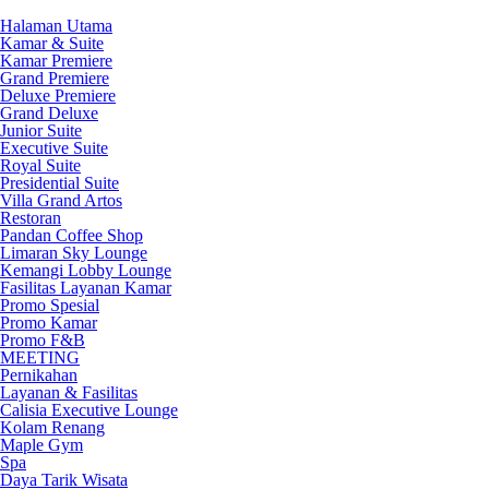
Halaman Utama
Kamar & Suite
Kamar Premiere
Grand Premiere
Deluxe Premiere
Grand Deluxe
Junior Suite
Executive Suite
Royal Suite
Presidential Suite
Villa Grand Artos
Restoran
Pandan Coffee Shop
Limaran Sky Lounge
Kemangi Lobby Lounge
Fasilitas Layanan Kamar
Promo Spesial
Promo Kamar
Promo F&B
MEETING
Pernikahan
Layanan & Fasilitas
Calisia Executive Lounge
Kolam Renang
Maple Gym
Spa
Daya Tarik Wisata