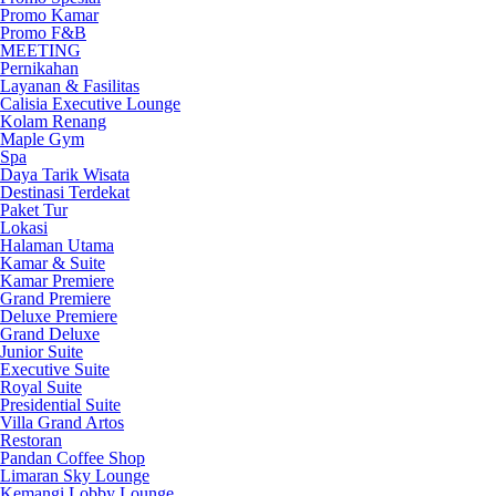
Promo Kamar
Promo F&B
MEETING
Pernikahan
Layanan & Fasilitas
Calisia Executive Lounge
Kolam Renang
Maple Gym
Spa
Daya Tarik Wisata
Destinasi Terdekat
Paket Tur
Lokasi
Halaman Utama
Kamar & Suite
Kamar Premiere
Grand Premiere
Deluxe Premiere
Grand Deluxe
Junior Suite
Executive Suite
Royal Suite
Presidential Suite
Villa Grand Artos
Restoran
Pandan Coffee Shop
Limaran Sky Lounge
Kemangi Lobby Lounge